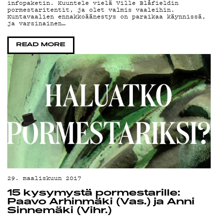
infopaketin. Kuuntele vielä Ville Blåfieldin
YSTÄVÄKLUBI
pormestaritentit, ja olet valmis vaaleihin.
Kuntavaalien ennakkoäänestys on paraikaa käynnissä,
ja varsinainen…
TIETOSUOJA
READ MORE
KIRJAUDU SISÄÄN
29. maaliskuun 2017
15 kysymystä pormestarille:
Paavo Arhinmäki (Vas.) ja Anni
Sinnemäki (Vihr.)