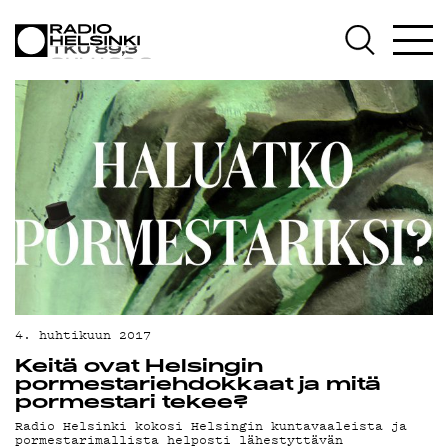
AJANKOHTAISTA
OHJELMAT
TEKIJÄT
ON-DEMAND
PODCAST
MAINOSTA
4. huhtikuun 2017
YHTEYSTIEDOT
Keitä ovat Helsingin
pormestariehdokkaat ja mitä
pormestari tekee?
G LIVELAB
Radio Helsinki kokosi Helsingin kuntavaaleista ja
pormestarimallista helposti lähestyttävän