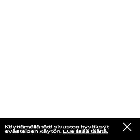
KIRJAUDU SISÄÄN
Henri Pulkkinen
VIESTI
Jon Hopkins
Käyttämällä tätä sivustoa hyväksyt
STUDIOON
Luminous Beings
evästeiden käytön.
Lue lisää täältä.