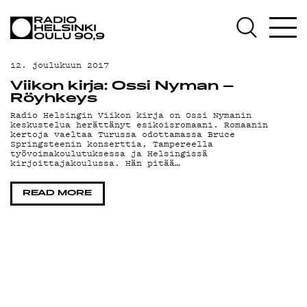
AJANKOHTAISTA
OHJELMAT
12. joulukuun 2017
TEKIJÄT
Viikon kirja: Ossi Nyman –
Röyhkeys
ON-DEMAND
Radio Helsingin Viikon kirja on Ossi Nymanin
keskustelua herättänyt esikoisromaani. Romaanin
kertoja vaeltaa Turussa odottamassa Bruce
PODCAST
Springsteenin konserttia, Tampereella
työvoimakoulutuksessa ja Helsingissä
kirjoittajakoulussa. Hän pitää…
MAINOSTA
READ MORE
YHTEYSTIEDOT
G LIVELAB
YSTÄVÄKLUBI
TIETOSUOJA