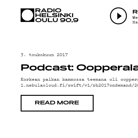
AJANKOHTAI
R
W
H
OHJELMAT
TEKIJÄT
3. toukokuun 2017
Podcast: Oopperalau
ON-DEMAND
Korkean paikan kammossa teemana oli oopper
1.nebulacloud.fi/swift/v1/rh2017ondemand/
PODCAST
READ MORE
MAINOSTA