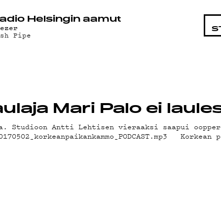
STA
adio Helsingin aamut
eezer
S
ash Pipe
laja Mari Palo ei laul
a. Studioon Antti Lehtisen vieraaksi saapui oopper
20170502_korkeanpaikankammo_PODCAST.mp3 Korkean p