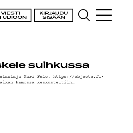
VIESTI
KIRJAUDU
TUDIOON
SISÄÄN
eskele suihkussa
alaulaja Mari Palo. https://objects.fi-
aikan kamossa keskusteltiin…