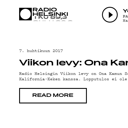
AJANKOHTAI
Y
P
H
OHJELMAT
TEKIJÄT
7. huhtikuun 2017
Viikon levy: Ona Ka
ON-DEMAND
Radio Helsingin Viikon levy on Ona Kamun S
Kalifornia-Keken kanssa. Lopputulos ei ole
PODCAST
READ MORE
MAINOSTA