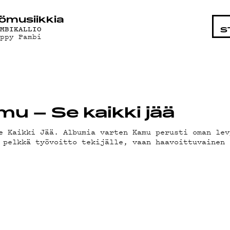
STA
ö­mu­siik­kia
AMBIKALLIO
S
appy Pambi
mu – Se kaikki jää
e Kaikki Jää. Albumia varten Kamu perusti oman lev
 pelkkä työvoitto tekijälle, vaan haavoittuvainen 