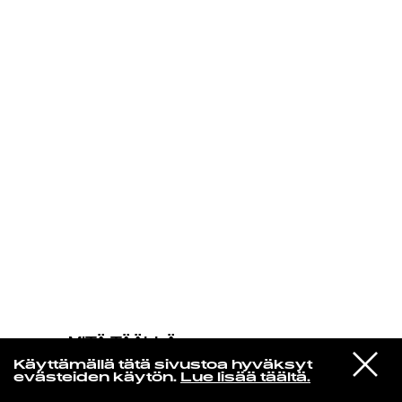
KIRJAUDU SISÄÄN
MITÄ TÄÄLLÄ
TAPAHTUU
VIESTI
The Smile
Käyttämällä tätä sivustoa hyväksyt
STUDIOON
Wall Of Eyes
evästeiden käytön.
Lue lisää täältä.