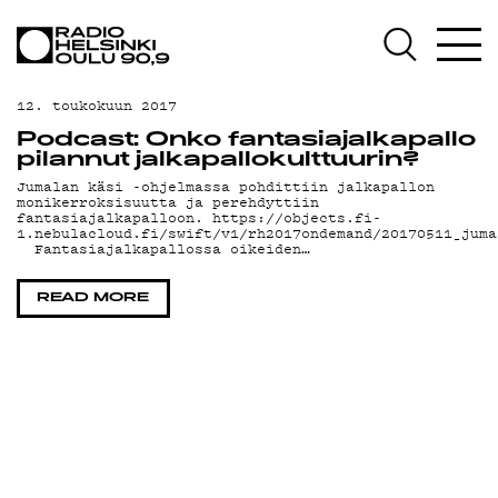
AJANKOHTAISTA
OHJELMAT
12. toukokuun 2017
TEKIJÄT
Podcast: Onko fantasiajalkapallo
pilannut jalkapallokulttuurin?
ON-DEMAND
Jumalan käsi -ohjelmassa pohdittiin jalkapallon
monikerroksisuutta ja perehdyttiin
fantasiajalkapalloon. https://objects.fi-
PODCAST
1.nebulacloud.fi/swift/v1/rh2017ondemand/20170511_juma
Fantasiajalkapallossa oikeiden…
MAINOSTA
READ MORE
YHTEYSTIEDOT
G LIVELAB
YSTÄVÄKLUBI
TIETOSUOJA