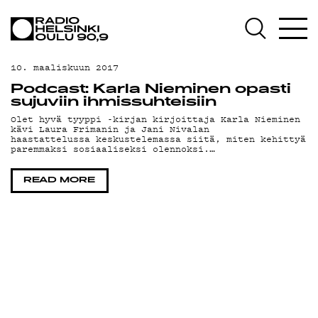
AJANKOHTAISTA
OHJELMAT
10. maaliskuun 2017
TEKIJÄT
Podcast: Karla Nieminen opasti
sujuviin ihmissuhteisiin
ON-DEMAND
Olet hyvä tyyppi -kirjan kirjoittaja Karla Nieminen
kävi Laura Frimanin ja Jani Nivalan
haastattelussa keskustelemassa siitä, miten kehittyä
PODCAST
paremmaksi sosiaaliseksi olennoksi.…
MAINOSTA
READ MORE
YHTEYSTIEDOT
G LIVELAB
YSTÄVÄKLUBI
TIETOSUOJA