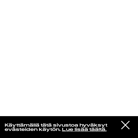
KIRJAUDU SISÄÄN
Radio Helsingin aamut
VIESTI
Nick Cave & The Bad Seeds
Käyttämällä tätä sivustoa hyväksyt
STUDIOON
Vortex
evästeiden käytön.
Lue lisää täältä.