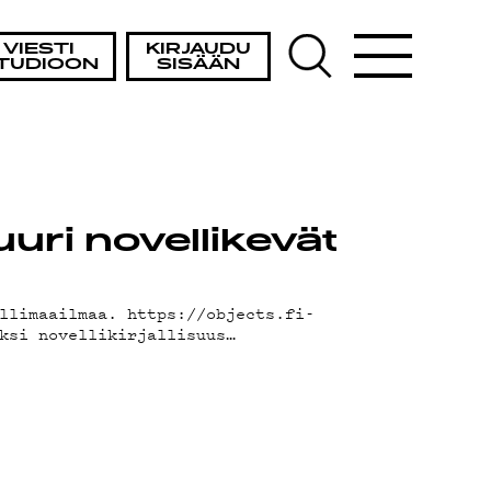
VIESTI
KIRJAUDU
TUDIOON
SISÄÄN
uri novellikevät
llimaailmaa. https://objects.fi-
ksi novellikirjallisuus…