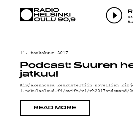
AJANKOHTAI
R
D
A
OHJELMAT
TEKIJÄT
11. toukokuun 2017
Podcast: Suuren hes
ON-DEMAND
jatkuu!
Kirjakerhossa keskusteltiin novellien kirj
1.nebulacloud.fi/swift/v1/rh2017ondemand/
PODCAST
READ MORE
MAINOSTA