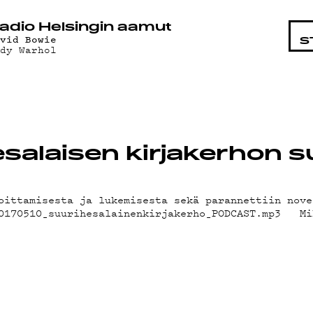
STA
adio Helsingin aamut
avid Bowie
S
ndy Warhol
alaisen kirjakerhon su
oittamisesta ja lukemisesta sekä parannettiin nove
20170510_suurihesalainenkirjakerho_PODCAST.mp3 Mi