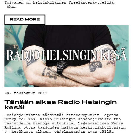
YSTÄVÄKLUBI
Toivanen on helsinkiläinen freelancenäyttelijä,
joka…
TIETOSUOJA
READ MORE
KIRJAUDU SISÄÄN
29. toukokuun 2017
Tänään alkaa Radio Helsingin
kesä!
Kesäohjelmistoa tähdittää hardcorepunkin legenda
Henry Rollins. Radio Helsingin kesäohjelmisto tuo
taajuudelle hienoja uutuuksia. Legendaarinen Henry
Rollins ottaa taajuuden haltuun keskiviikkoiltaisin
7. kesäkuuta alkaen. Ohjelmasarjan avaa tällä…