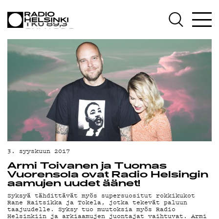
AJANKOHTAISTA
OHJELMAT
TEKIJÄT
ON-DEMAND
PODCAST
MAINOSTA
3. syyskuun 2017
YHTEYSTIEDOT
Armi Toivanen ja Tuomas
Vuorensola ovat Radio Helsingin
aamujen uudet äänet!
G LIVELAB
Syksyä tähdittävät myös supersuositut rokkikukot
Rane Raitsikka ja Tokela, jotka tekevät paluun
taajuudelle. Syksy tuo muutoksia myös Radio
Helsinkiin ja arkiaamujen juontajat vaihtuvat. Armi