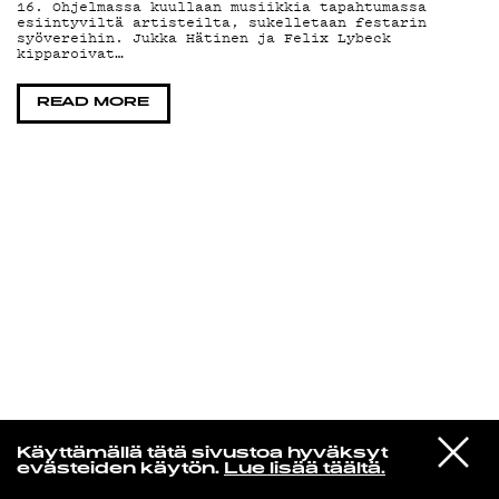
16. Ohjelmassa kuullaan musiikkia tapahtumassa
esiintyviltä artisteilta, sukelletaan festarin
syövereihin. Jukka Hätinen ja Felix Lybeck
KIRJAUDU SISÄÄN
kipparoivat…
READ MORE
Yö­mu­siik­kia
VIESTI
Litku Klemetti & Tuntematon Numero
Käyttämällä tätä sivustoa hyväksyt
STUDIOON
Angelika
evästeiden käytön.
Lue lisää täältä.