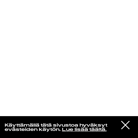
KIRJAUDU SISÄÄN
VIESTI
Norpan maailma
Käyttämällä tätä sivustoa hyväksyt
STUDIOON
evästeiden käytön.
Lue lisää täältä.