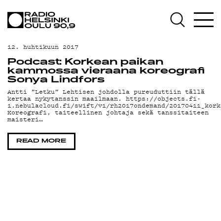
AJANKOHTAISTA
OHJELMAT
12. huhtikuun 2017
TEKIJÄT
Podcast: Korkean paikan
kammossa vieraana koreografi
ON-DEMAND
Sonya Lindfors
Antti ”Letku” Lehtisen johdolla pureuduttiin tällä
kertaa nykytanssin maailmaan. https://objects.fi-
PODCAST
1.nebulacloud.fi/swift/v1/rh2017ondemand/20170411_kork
Koreografi, taiteellinen johtaja sekä tanssitaiteen
maisteri…
MAINOSTA
YHTEYSTIEDOT
READ MORE
G LIVELAB
YSTÄVÄKLUBI
TIETOSUOJA