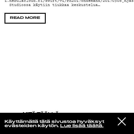
1.nebulacloud.fi/swift/v1/rh2017ondemand/20170308_njas
Studiossa käytiin tiukkaa keskustelua…
KIRJAUDU SISÄÄN
READ MORE
MITÄ TÄÄLLÄ
TAPAHTUU
VIESTI
Amen Dunes
Käyttämällä tätä sivustoa hyväksyt
STUDIOON
Rugby Child
evästeiden käytön.
Lue lisää täältä.