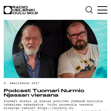
AJANKOHTAISTA
OHJELMAT
TEKIJÄT
ON-DEMAND
PODCAST
MAINOSTA
YHTEYSTIEDOT
G LIVELAB
9. maaliskuun 2017
Podcast: Tuomari Nurmio
YSTÄVÄKLUBI
Njassan vieraana
Tuomari Nurmio ja Njassa pohtivat yhdessä musiikin
TIETOSUOJA
tekemisen rakennetta. Voiko prosessia verrata
elokuvan tekoon? https://objects.fi-