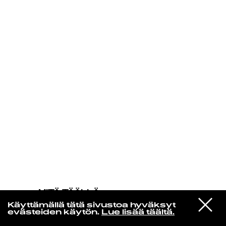
KIRJAUDU SISÄÄN
MITÄ TÄÄLLÄ
TAPAHTUU
VIESTI
Manic Street Preachers
Käyttämällä tätä sivustoa hyväksyt
STUDIOON
The Everlasting
evästeiden käytön.
Lue lisää täältä.