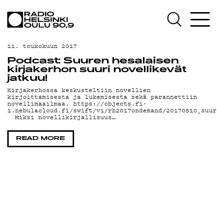
AJANKOHTAISTA
OHJELMAT
11. toukokuun 2017
TEKIJÄT
Podcast: Suuren hesalaisen
kirjakerhon suuri novellikevät
ON-DEMAND
jatkuu!
Kirjakerhossa keskusteltiin novellien
kirjoittamisesta ja lukemisesta sekä parannettiin
PODCAST
novellimaailmaa. https://objects.fi-
1.nebulacloud.fi/swift/v1/rh2017ondemand/20170510_suur
Miksi novellikirjallisuus…
MAINOSTA
YHTEYSTIEDOT
READ MORE
G LIVELAB
YSTÄVÄKLUBI
TIETOSUOJA