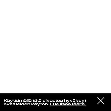
KIRJAUDU SISÄÄN
De Räp Radio Show
VIESTI
Mariya Takeuchi
Käyttämällä tätä sivustoa hyväksyt
STUDIOON
シェットランドに頬をうずめて
evästeiden käytön.
Lue lisää täältä.