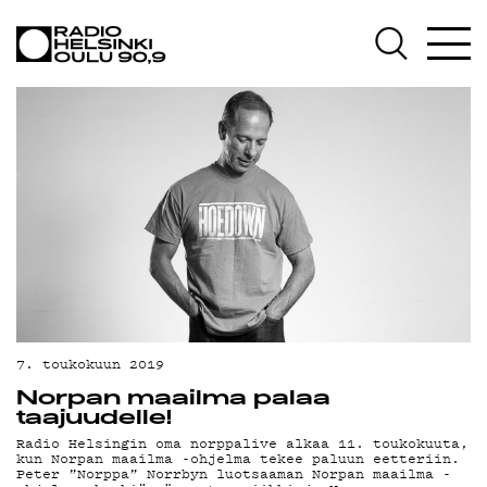
AJANKOHTAISTA
OHJELMAT
TEKIJÄT
ON-DEMAND
PODCAST
MAINOSTA
YHTEYSTIEDOT
G LIVELAB
7. toukokuun 2019
Norpan maailma palaa
YSTÄVÄKLUBI
taajuudelle!
Radio Helsingin oma norppalive alkaa 11. toukokuuta,
TIETOSUOJA
kun Norpan maailma -ohjelma tekee paluun eetteriin.
Peter ”Norppa” Norrbyn luotsaaman Norpan maailma -