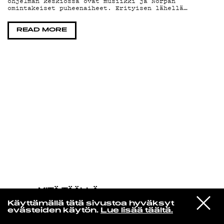
ohjelman keskiössä ovat musiikki ja Norpan
omintakeiset puheenaiheet. Erityisen lähellä…
KIRJAUDU SISÄÄN
READ MORE
MITÄ TÄÄLLÄ
TAPAHTUU
VIESTI
Mac DeMarco
Käyttämällä tätä sivustoa hyväksyt
STUDIOON
Dreams From Yesterday
evästeiden käytön.
Lue lisää täältä.