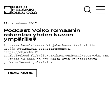
AJANKOHTAISTA
OHJELMAT
22. kesäkuun 2017
TEKIJÄT
Podcast: Voiko romaanin
rakentaa yhden kuvan
ON-DEMAND
ympärille?
Suuressa hesalaisessa kirjakerhossa käsiteltiin
kevään kotimaisia esikoisromaaneja.
PODCAST
https://objects.fi-
1.nebulacloud.fi/swift/v1/rh2017ondemand/200170621_SHK
Jarkko Volanen ja Anu Kaaja ovat kirjailijoita,
MAINOSTA
jotka molemmat julkaisivat…
YHTEYSTIEDOT
READ MORE
G LIVELAB
YSTÄVÄKLUBI
TIETOSUOJA