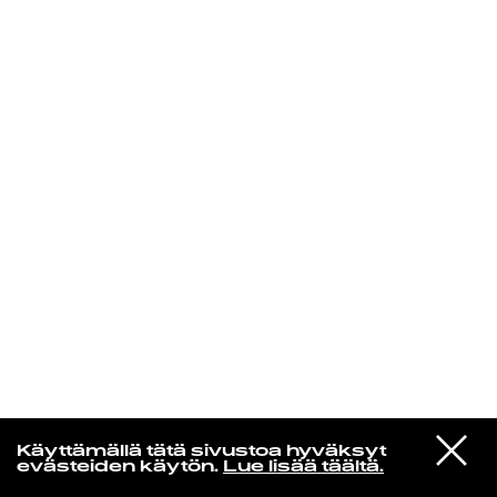
KIRJAUDU SISÄÄN
VIESTI
Rakkaudesta
Käyttämällä tätä sivustoa hyväksyt
STUDIOON
evästeiden käytön.
Lue lisää täältä.