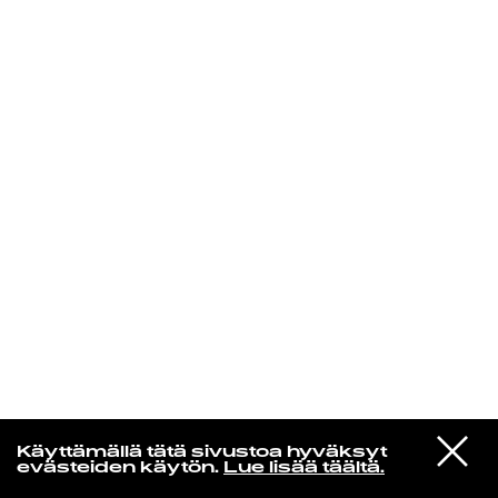
KIRJAUDU SISÄÄN
Aikakone
VIESTI
Mariya Takeuchi
Käyttämällä tätä sivustoa hyväksyt
STUDIOON
シェットランドに頬をうずめて
evästeiden käytön.
Lue lisää täältä.