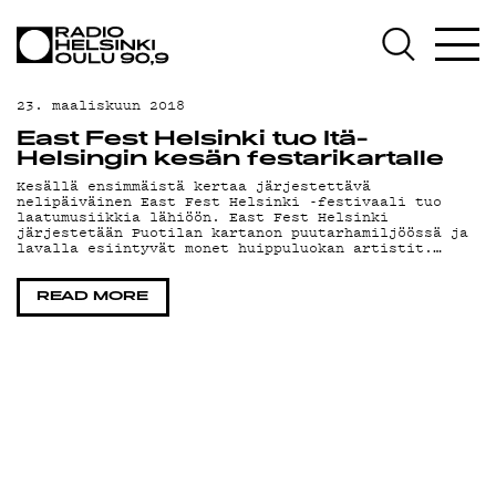
AJANKOHTAISTA
OHJELMAT
23. maaliskuun 2018
TEKIJÄT
East Fest Helsinki tuo Itä-
Helsingin kesän festarikartalle
ON-DEMAND
Kesällä ensimmäistä kertaa järjestettävä
nelipäiväinen East Fest Helsinki -festivaali tuo
laatumusiikkia lähiöön. East Fest Helsinki
PODCAST
järjestetään Puotilan kartanon puutarhamiljöössä ja
lavalla esiintyvät monet huippuluokan artistit.…
MAINOSTA
READ MORE
YHTEYSTIEDOT
G LIVELAB
YSTÄVÄKLUBI
TIETOSUOJA