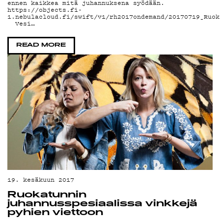
ennen kaikkea mitä juhannuksena syödään.
YSTÄVÄKLUBI
https://objects.fi-
1.nebulacloud.fi/swift/v1/rh2017ondemand/20170719_Ruok
Vesi…
TIETOSUOJA
READ MORE
KIRJAUDU SISÄÄN
19. kesäkuun 2017
Ruokatunnin
juhannusspesiaalissa vinkkejä
pyhien viettoon