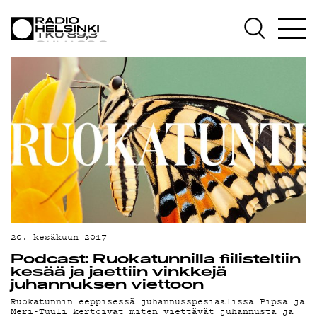
AJANKOHTAISTA
OHJELMAT
TEKIJÄT
ON-DEMAND
PODCAST
MAINOSTA
20. kesäkuun 2017
YHTEYSTIEDOT
Podcast: Ruokatunnilla fiilisteltiin
kesää ja jaettiin vinkkejä
juhannuksen viettoon
G LIVELAB
Ruokatunnin eeppisessä juhannusspesiaalissa Pipsa ja
Meri-Tuuli kertoivat miten viettävät juhannusta ja