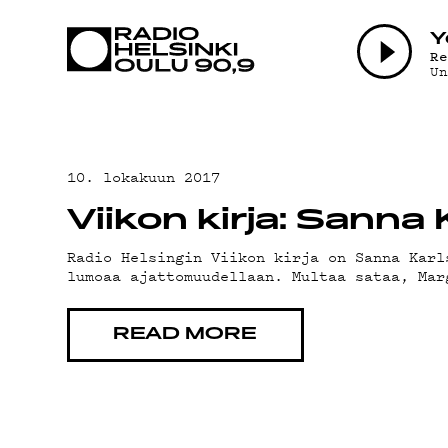
AJANKOHTAI
Y
R
U
OHJELMAT
TEKIJÄT
10. lokakuun 2017
Viikon kirja: Sanna
ON-DEMAND
Radio Helsingin Viikon kirja on Sanna Karl
lumoaa ajattomuudellaan. Multaa sataa, Mar
PODCAST
READ MORE
MAINOSTA