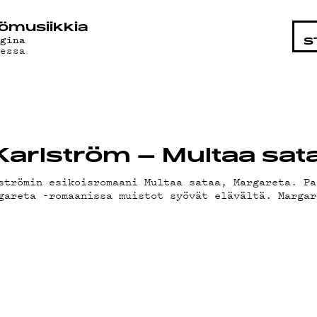
STA
ö­mu­siik­kia
egina
S
nessa
 Karlström – Multaa sat
strömin esikoisromaani Multaa sataa, Margareta. Pa
gareta -romaanissa muistot syövät elävältä. Margar