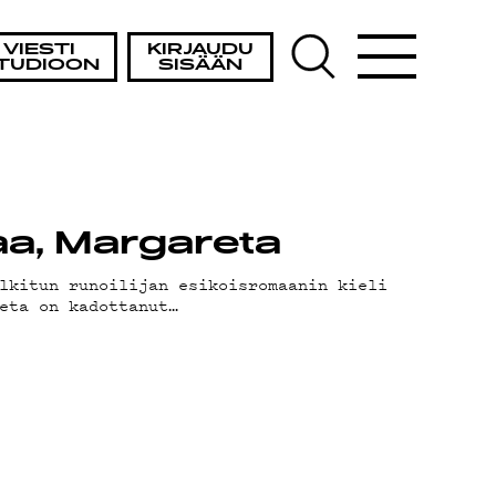
VIESTI
KIRJAUDU
TUDIOON
SISÄÄN
aa, Margareta
lkitun runoilijan esikoisromaanin kieli
eta on kadottanut…