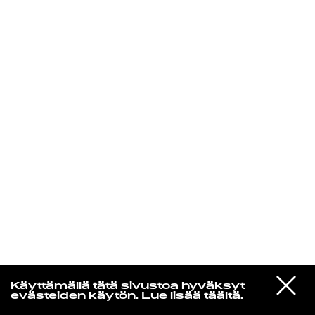
KIRJAUDU SISÄÄN
VIESTI
Norpan maailma
Käyttämällä tätä sivustoa hyväksyt
STUDIOON
evästeiden käytön.
Lue lisää täältä.