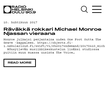
AJANKOHTAISTA
OHJELMAT
10. huhtikuun 2017
TEKIJÄT
Räväkkä rokkari Michael Monroe
Njassan vieraana
ON-DEMAND
Monroe julkaisi perjantaina uuden One Foot Outta The
Grave -kappaleen. https://objects.fi-
1.nebulacloud.fi/swift/v1/rh2017ondemand/20170410_mich
PODCAST
Rönsyilevän musiikkikeskustelun lisäksi studiossa
puitiin muun muassa uusinta The Voice…
MAINOSTA
READ MORE
YHTEYSTIEDOT
G LIVELAB
YSTÄVÄKLUBI
TIETOSUOJA