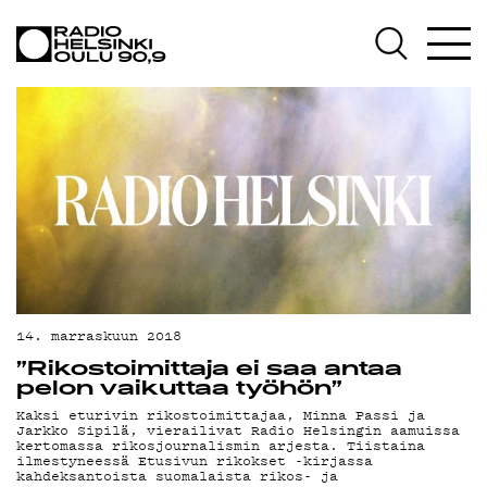
AJANKOHTAISTA
OHJELMAT
TEKIJÄT
ON-DEMAND
PODCAST
MAINOSTA
YHTEYSTIEDOT
14. marraskuun 2018
G LIVELAB
”Rikostoimittaja ei saa antaa
pelon vaikuttaa työhön”
YSTÄVÄKLUBI
Kaksi eturivin rikostoimittajaa, Minna Passi ja
Jarkko Sipilä, vierailivat Radio Helsingin aamuissa
kertomassa rikosjournalismin arjesta. Tiistaina
TIETOSUOJA
ilmestyneessä Etusivun rikokset -kirjassa
kahdeksantoista suomalaista rikos- ja