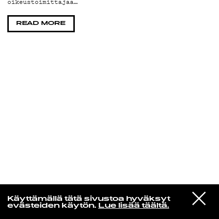
oikeustoimittajaa…
KIRJAUDU SISÄÄN
READ MORE
Aikakone
VIESTI
Mariya Takeuchi
Käyttämällä tätä sivustoa hyväksyt
STUDIOON
シェットランドに頬をうずめて
evästeiden käytön.
Lue lisää täältä.