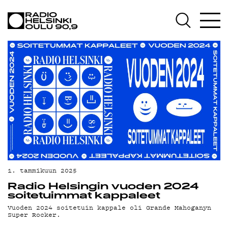
AJANKOHTAISTA
OHJELMAT
TEKIJÄT
ON-DEMAND
PODCAST
MAINOSTA
YHTEYSTIEDOT
G LIVELAB
1. tammikuun 2025
Radio Helsingin vuoden 2024
YSTÄVÄKLUBI
soitetuimmat kappaleet
Vuoden 2024 soitetuin kappale oli Grande Mahoganyn
TIETOSUOJA
Super Rocker.