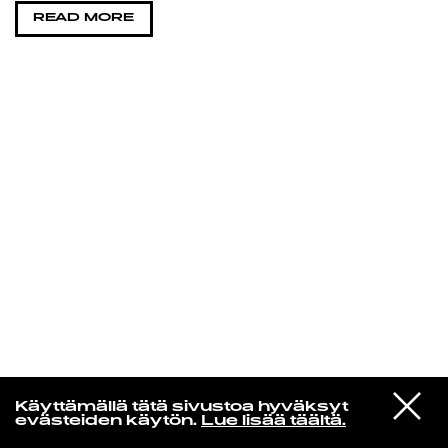
READ MORE
KIRJAUDU SISÄÄN
Edu Kehäkettunen
VIESTI
Glen Hansard
Käyttämällä tätä sivustoa hyväksyt
STUDIOON
Leave a Light
evästeiden käytön.
Lue lisää täältä.