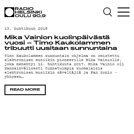
AJANKOHTAISTA
OHJELMAT
13. huhtikuun 2018
TEKIJÄT
Mika Vainion kuolinpäivästä
vuosi – Timo Kaukolammen
ON-DEMAND
tribuutti uusitaan sunnuntaina
Timo Kaukolammen sunnuntain ohjelma on omistettu
elektronisen musiikin pioneerille Mika Vainiolle,
PODCAST
joka menehtyi 12. huhtikuuta 2017. Mika Vainio oli
kansainvälisesti tunnetuimpia suomalaisia
elektronisen musiikin säveltäjiä ja Pan Sonic -
MAINOSTA
yhtyeen…
YHTEYSTIEDOT
READ MORE
G LIVELAB
YSTÄVÄKLUBI
TIETOSUOJA