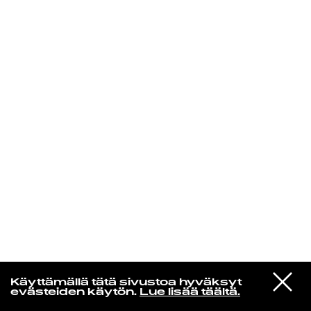
KIRJAUDU SISÄÄN
Radio Helsingin aamut
VIESTI
Tino Singh
Käyttämällä tätä sivustoa hyväksyt
STUDIOON
Liberation
evästeiden käytön.
Lue lisää täältä.