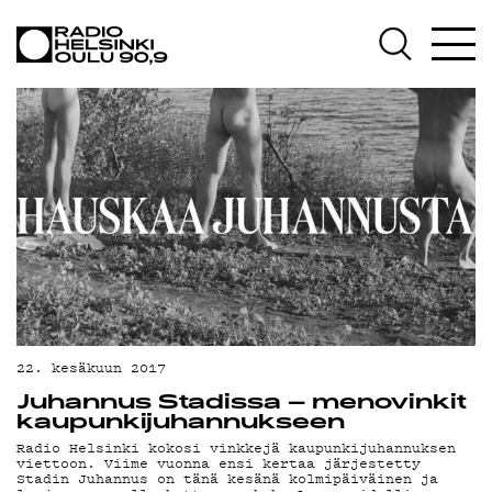
AJANKOHTAISTA
OHJELMAT
TEKIJÄT
ON-DEMAND
PODCAST
MAINOSTA
YHTEYSTIEDOT
G LIVELAB
22. kesäkuun 2017
Juhannus Stadissa – menovinkit
YSTÄVÄKLUBI
kaupunkijuhannukseen
Radio Helsinki kokosi vinkkejä kaupunkijuhannuksen
TIETOSUOJA
viettoon. Viime vuonna ensi kertaa järjestetty
Stadin Juhannus on tänä kesänä kolmipäiväinen ja