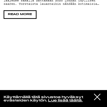
laajenee samalla kattamaan koko Lonnan idyllisen
saaren. Torstaista lauantaihin nähdään kotimaisia…
KIRJAUDU SISÄÄN
READ MORE
VIESTI
Rakkaudesta
Käyttämällä tätä sivustoa hyväksyt
STUDIOON
evästeiden käytön.
Lue lisää täältä.