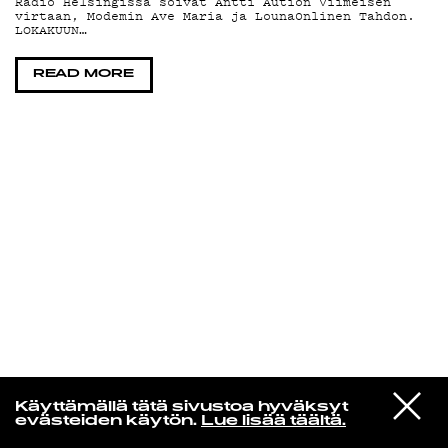
Radio Helsingissä soivat Antti Aution Viimeisen
virtaan, Modemin Ave Maria ja Louna0nlinen Tahdon.
LOKAKUUN…
KIRJAUDU SISÄÄN
READ MORE
VIESTI
Norpan maailma
Käyttämällä tätä sivustoa hyväksyt
STUDIOON
evästeiden käytön.
Lue lisää täältä.