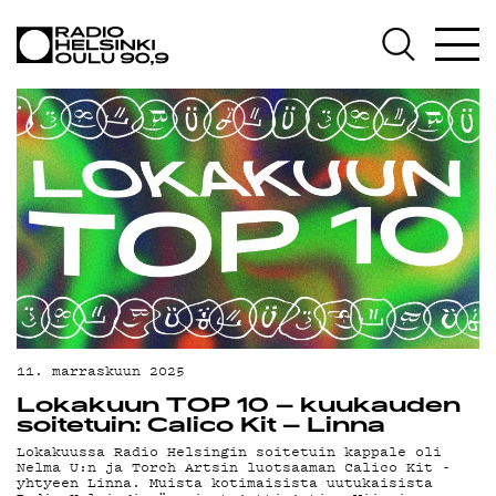
AJANKOHTAISTA
OHJELMAT
TEKIJÄT
ON-DEMAND
PODCAST
MAINOSTA
YHTEYSTIEDOT
G LIVELAB
11. marraskuun 2025
Lokakuun TOP 10 – kuukauden
YSTÄVÄKLUBI
soitetuin: Calico Kit – Linna
Lokakuussa Radio Helsingin soitetuin kappale oli
TIETOSUOJA
Nelma U:n ja Torch Artsin luotsaaman Calico Kit -
yhtyeen Linna. Muista kotimaisista uutukaisista