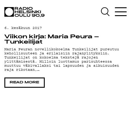
AJANKOHTAISTA
OHJELMAT
6. kesäkuun 2017
TEKIJÄT
Viikon kirja: Maria Peura –
Tunkeilijat
ON-DEMAND
Maria Peuran novellikokoelma Tunkeilijat pureutuu
kehollisuuteen ja erilaisiin rajanylityksiin.
Tunkeilijat on kokoelma tekstejä rajojen
PODCAST
ylittämisestä. Milloin luottamus parisuhteessa
muuttuu väkivallaksi tai lapsuuden ja aikuisuuden
raja rikotaan,…
MAINOSTA
READ MORE
YHTEYSTIEDOT
G LIVELAB
YSTÄVÄKLUBI
TIETOSUOJA