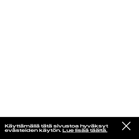
KIRJAUDU SISÄÄN
Yö­mu­siik­kia
VIESTI
Melenas
Käyttämällä tätä sivustoa hyväksyt
STUDIOON
Bang
evästeiden käytön.
Lue lisää täältä.