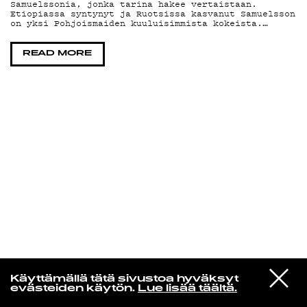
Samuelssonia, jonka tarina hakee vertaistaan.
Etiopiassa syntynyt ja Ruotsissa kasvanut Samuelsson
on yksi Pohjoismaiden kuuluisimmista kokeista.…
KIRJAUDU SISÄÄN
READ MORE
Radio Helsingin aamut
VIESTI
Antti Autio
Käyttämällä tätä sivustoa hyväksyt
STUDIOON
Haahuillen
evästeiden käytön.
Lue lisää täältä.