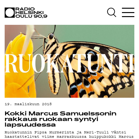
AJANKOHTAISTA
OHJELMAT
TEKIJÄT
ON-DEMAND
PODCAST
MAINOSTA
YHTEYSTIEDOT
G LIVELAB
19. maaliskuun 2018
Kokki Marcus Samuelssonin
YSTÄVÄKLUBI
rakkaus ruokaan syntyi
lapsuudessa
TIETOSUOJA
Ruokatunnin Pipsa Hurmerinta ja Meri-Tuuli Väntsi
haastattelivat viime marraskuussa huippukokki Marcus