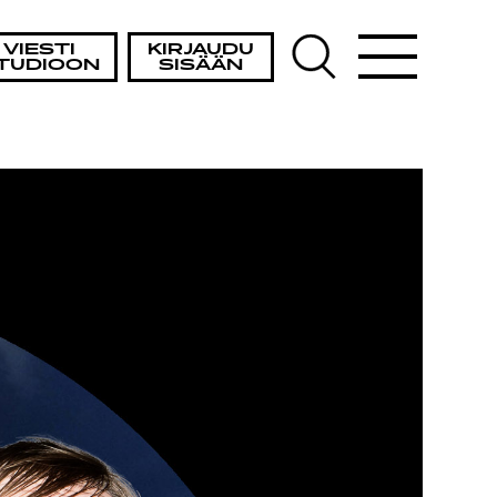
VIESTI
KIRJAUDU
TUDIOON
SISÄÄN