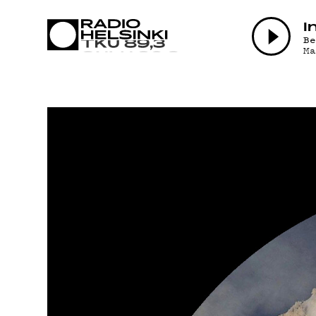
AJANKO
I
B
M
OHJELM
TEKIJÄT
ON-DEM