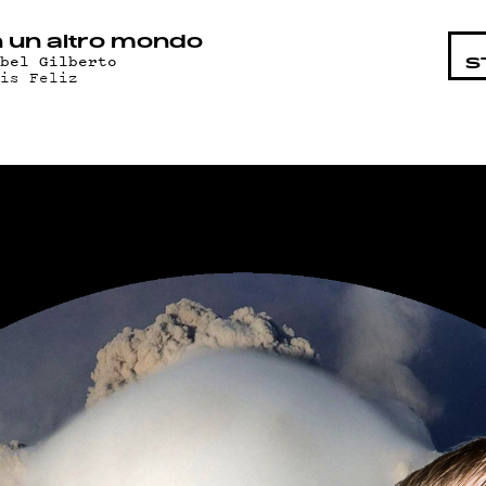
HTAISTA
n un altro mondo
ebel Gilberto
S
ais Feliz
AT
AND