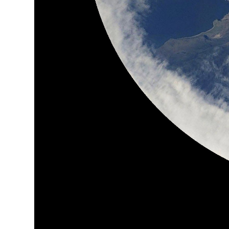
YSTÄVÄK
TIETOSU