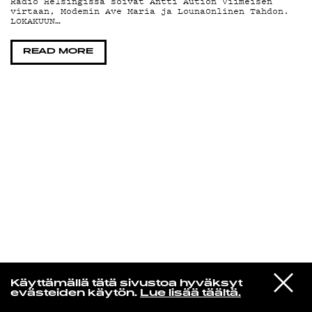
Radio Helsingissä soivat Antti Aution Viimeisen
virtaan, Modemin Ave Maria ja Louna0nlinen Tahdon.
LOKAKUUN…
KIRJAUDU SISÄÄN
READ MORE
VIESTI
Norpan maailma
Käyttämällä tätä sivustoa hyväksyt
STUDIOON
evästeiden käytön.
Lue lisää täältä.