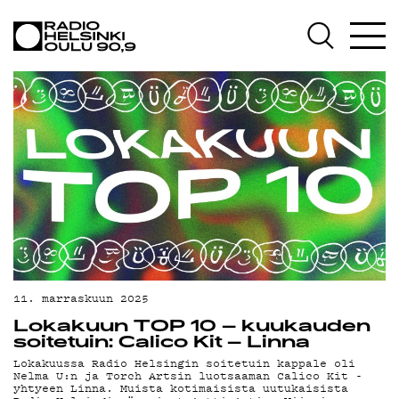
AJANKOHTAISTA
OHJELMAT
TEKIJÄT
ON-DEMAND
PODCAST
MAINOSTA
YHTEYSTIEDOT
G LIVELAB
11. marraskuun 2025
Lokakuun TOP 10 – kuukauden
YSTÄVÄKLUBI
soitetuin: Calico Kit – Linna
Lokakuussa Radio Helsingin soitetuin kappale oli
TIETOSUOJA
Nelma U:n ja Torch Artsin luotsaaman Calico Kit -
yhtyeen Linna. Muista kotimaisista uutukaisista