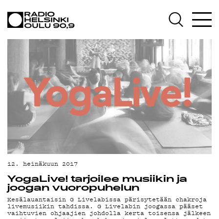
AJANKOHTAISTA
OHJELMAT
TEKIJÄT
ON-DEMAND
PODCAST
MAINOSTA
YHTEYSTIEDOT
G LIVELAB
12. heinäkuun 2017
YogaLive! tarjoilee musiikin ja
YSTÄVÄKLUBI
joogan vuoropuhelun
Kesälauantaisin G Livelabissa pärisytetään chakroja
TIETOSUOJA
livemusiikin tahdissa. G Livelabin joogassa pääset
vaihtuvien ohjaajien johdolla kerta toisensa jälkeen