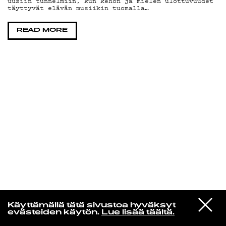
uusiin tunnelmiin, kun kehon ja mielen ulottuvuudet
täyttyvät elävän musiikin tuomalla…
KIRJAUDU SISÄÄN
READ MORE
VIESTI
Laura Friman
Käyttämällä tätä sivustoa hyväksyt
STUDIOON
evästeiden käytön.
Lue lisää täältä.