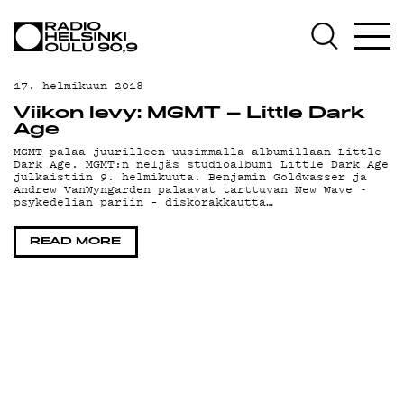
AJANKOHTAISTA
OHJELMAT
17. helmikuun 2018
TEKIJÄT
Viikon levy: MGMT – Little Dark
Age
ON-DEMAND
MGMT palaa juurilleen uusimmalla albumillaan Little
Dark Age. MGMT:n neljäs studioalbumi Little Dark Age
julkaistiin 9. helmikuuta. Benjamin Goldwasser ja
PODCAST
Andrew VanWyngarden palaavat tarttuvan New Wave -
psykedelian pariin – diskorakkautta…
MAINOSTA
READ MORE
YHTEYSTIEDOT
G LIVELAB
YSTÄVÄKLUBI
TIETOSUOJA