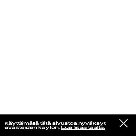
KIRJAUDU SISÄÄN
Yö­mu­siik­kia
VIESTI
Jaakko Eino Kalevi
Käyttämällä tätä sivustoa hyväksyt
STUDIOON
Drifting Away
evästeiden käytön.
Lue lisää täältä.