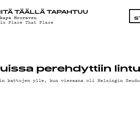
STA
ITÄ TÄÄLLÄ TAPAHTUU
akaya Mccraven
S
his Place That Place
tuissa perehdyttiin li
in kattojen ylle, kun vieraana oli Helsingin Seudu