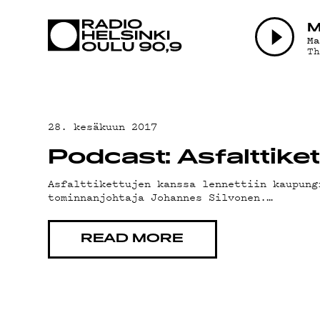
AJANKOHTAI
M
M
T
OHJELMAT
TEKIJÄT
28. kesäkuun 2017
Podcast: Asfalttike
ON-DEMAND
Asfalttikettujen kanssa lennettiin kaupung
tominnanjohtaja Johannes Silvonen.…
PODCAST
READ MORE
MAINOSTA