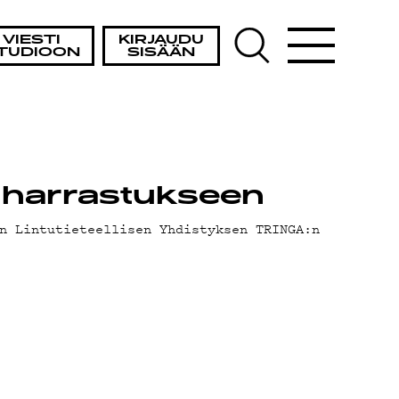
VIESTI
KIRJAUDU
TUDIOON
SISÄÄN
ntuharrastukseen
n Lintutieteellisen Yhdistyksen TRINGA:n