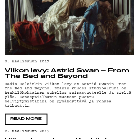
8. maaliskuun 2017
Viikon levy: Astrid Swan – From
The Bed and Beyond
Radio Helsinkin Viikon levy on Astrid Swanin From
The Bed and Beyond. Swanin kuudes studioalbumi on
henkilökohtainen sukellus sairasvuoteelle ja sieltä
ylös. Konseptialbumin muotoon puettu
selviytymistarina on pysähdyttävä ja rohkea
tribuutti…
READ MORE
2. maaliskuun 2017