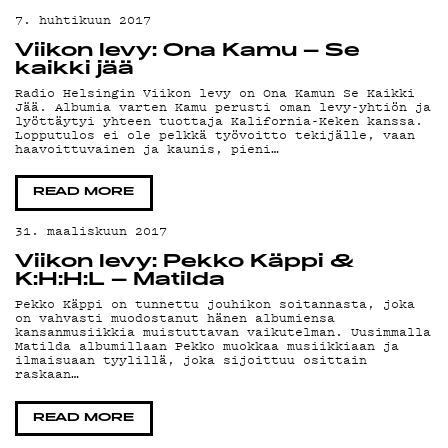
TIET
7. huhtikuun 2017
Viikon levy: Ona Kamu – Se
kaikki jää
Radio Helsingin Viikon levy on Ona Kamun Se Kaikki
Jää. Albumia varten Kamu perusti oman levy-yhtiön ja
lyöttäytyi yhteen tuottaja Kalifornia-Keken kanssa.
Lopputulos ei ole pelkkä työvoitto tekijälle, vaan
haavoittuvainen ja kaunis, pieni…
READ MORE
31. maaliskuun 2017
KIRJAUDU SISÄÄN
Viikon levy: Pekko Käppi &
K:H:H:L – Matilda
Pekko Käppi on tunnettu jouhikon soitannasta, joka
on vahvasti muodostanut hänen albumiensa
kansanmusiikkia muistuttavan vaikutelman. Uusimmalla
Matilda albumillaan Pekko muokkaa musiikkiaan ja
ilmaisuaan tyylillä, joka sijoittuu osittain
raskaan…
READ MORE