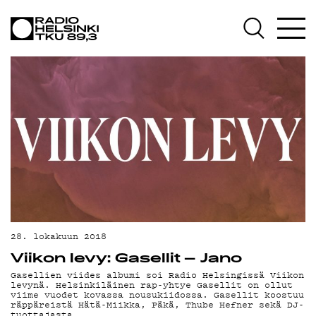
AJAN
OHJ
28. lokakuun 2018
Viikon levy: Gasellit – Jano
Gasellien viides albumi soi Radio Helsingissä Viikon
levynä. Helsinkiläinen rap-yhtye Gasellit on ollut
viime vuodet kovassa nousukiidossa. Gasellit koostuu
räppäreistä Hätä-Miikka, Päkä, Thube Hefner sekä DJ-
tuottajasta…