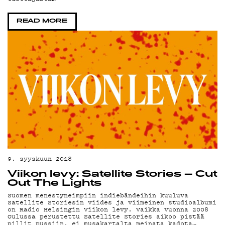
TEKI
READ MORE
ON-
9. syyskuun 2018
Viikon levy: Satellite Stories – Cut
Out The Lights
Suomen menestyneimpiin indiebändeihin kuuluva
Satellite Storiesin viides ja viimeinen studioalbumi
on Radio Helsingin Viikon levy. Vaikka vuonna 2008
Oulussa perustettu Satellite Stories aikoo pistää
pillit pussiin, ei musakartalta meinata kadota…