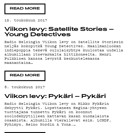
READ MORE
15. toukokuun 2017
YHTE
Viikon levy: Satellite Stories –
Young Detectives
Radio Helsingin Viikon levy on Satellite Storiesin
neljäs kokopitkä Young Detectives. Maailmanluokan
indiepoppia tekevä oululaisyhtye kuulostaa uudella
albumillaan itsevarmalta hittikoneelta. Henri
Pulkkisen kanssa levystä keskustelemassa
maanantaina…
READ MORE
G
8. toukokuun 2017
Viikon levy: Pykäri – Pykäri
Radio Helsingin Viikon levy on Mikko Pykärin
debyytti Pykäri. Lopettaneen Regina-yhtyeen
tuottajana tunnettu Pykäri on koonnut
soolodebyytilleen kattavan kasan suomalaista
osaamista. Albumilla vierailevat esim. LCMDF,
Pyhimys, Reino Nordin & Yona.…