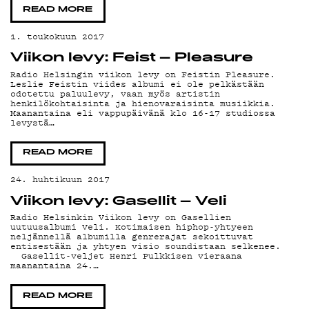
LIVE
READ MORE
1. toukokuun 2017
Viikon levy: Feist – Pleasure
Radio Helsingin viikon levy on Feistin Pleasure.
Leslie Feistin viides albumi ei ole pelkästään
odotettu paluulevy, vaan myös artistin
henkilökohtaisinta ja hienovaraisinta musiikkia.
Maanantaina eli vappupäivänä klo 16-17 studiossa
levystä…
YSTÄ
READ MORE
24. huhtikuun 2017
Viikon levy: Gasellit – Veli
Radio Helsinkin Viikon levy on Gasellien
uutuusalbumi Veli. Kotimaisen hiphop-yhtyeen
neljännellä albumilla genrerajat sekoittuvat
entisestään ja yhtyen visio soundistaan selkenee.
Gasellit-veljet Henri Pulkkisen vieraana
maanantaina 24.…
READ MORE