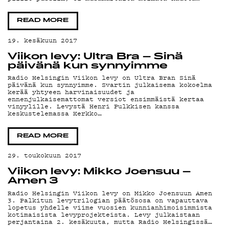
DEM
READ MORE
19. kesäkuun 2017
Viikon levy: Ultra Bra – Sinä
POD
päivänä kun synnyimme
Radio Helsingin Viikon levy on Ultra Bran Sinä
päivänä kun synnyimme. Svartin julkaisema kokoelma
kerää yhtyeen harvinaisuudet ja
ennenjulkaisemattomat versiot ensimmäistä kertaa
vinyylille. Levystä Henri Pulkkisen kanssa
keskustelemassa Kerkko…
READ MORE
29. toukokuun 2017
MAIN
Viikon levy: Mikko Joensuu –
Amen 3
Radio Helsingin Viikon levy on Mikko Joensuun Amen
3. Palkitun levytrilogian päätösosa on vapauttava
lopetus yhdelle viime vuosien kunnianhimoisimmista
kotimaisista levyprojekteista. Levy julkaistaan
perjantaina 2. kesäkuuta, mutta Radio Helsingissä…