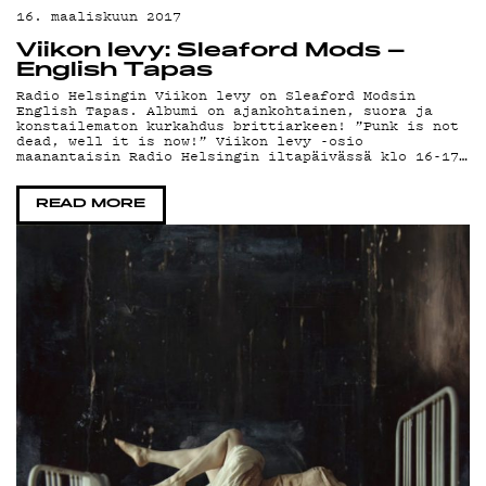
16. maaliskuun 2017
Viikon levy: Sleaford Mods –
English Tapas
Radio Helsingin Viikon levy on Sleaford Modsin
English Tapas. Albumi on ajankohtainen, suora ja
konstailematon kurkahdus brittiarkeen! ”Punk is not
dead, well it is now!” Viikon levy -osio
maanantaisin Radio Helsingin iltapäivässä klo 16-17…
READ MORE