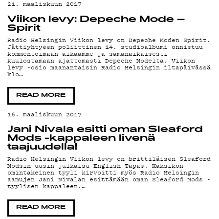
21. maaliskuun 2017
Viikon levy: Depeche Mode –
Spirit
Radio Helsingin Viikon levy on Depeche Moden Spirit.
Jättiyhtyeen poliittinen 14. studioalbumi onnistuu
kommentoimaan aikaamme ja samanaikaisesti
kuulostamaan ajattomasti Depeche Modelta. Viikon
levy -osio maanantaisin Radio Helsingin iltapäivässä
klo…
READ MORE
16. maaliskuun 2017
Jani Nivala esitti oman Sleaford
Mods -kappaleen livenä
taajuudella!
Radio Helsingin Viikon levy on brittiläisen Sleaford
Modsin uusin julkaisu English Tapas. Kaksikon
omintakeinen tyyli kirvoitti myös Radio Helsingin
aamujen Jani Nivalan esittämään oman Sleaford Mods -
tyylisen kappaleen.…
READ MORE