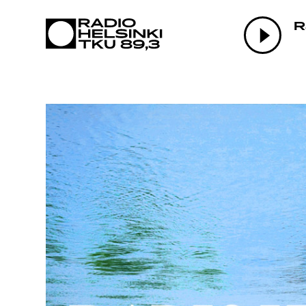
AJANKOHTAI
R
OHJELMAT
TEKIJÄT
ON-DEMAND
PODCAST
MAINOSTA