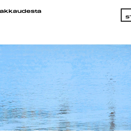
STA
akkaudesta
S