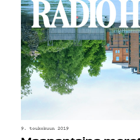
YHTEYSTIED
G LIVELAB
YSTÄVÄKLUBI
TIETOSUOJA
9. toukokuun 2019