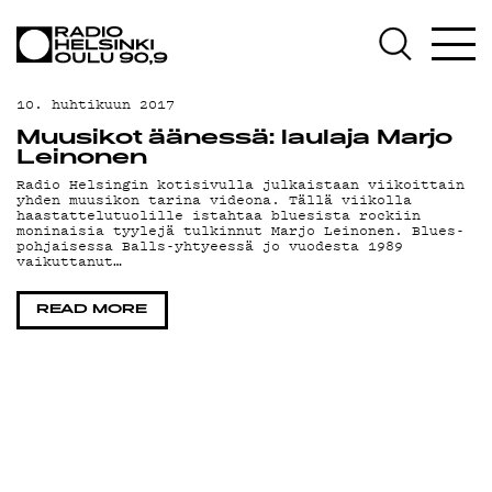
AJANKOHTAISTA
OHJELMAT
10. huhtikuun 2017
TEKIJÄT
Muusikot äänessä: laulaja Marjo
Leinonen
ON-DEMAND
Radio Helsingin kotisivulla julkaistaan viikoittain
yhden muusikon tarina videona. Tällä viikolla
haastattelutuolille istahtaa bluesista rockiin
PODCAST
moninaisia tyylejä tulkinnut Marjo Leinonen. Blues-
pohjaisessa Balls-yhtyeessä jo vuodesta 1989
vaikuttanut…
MAINOSTA
READ MORE
YHTEYSTIEDOT
G LIVELAB
YSTÄVÄKLUBI
TIETOSUOJA