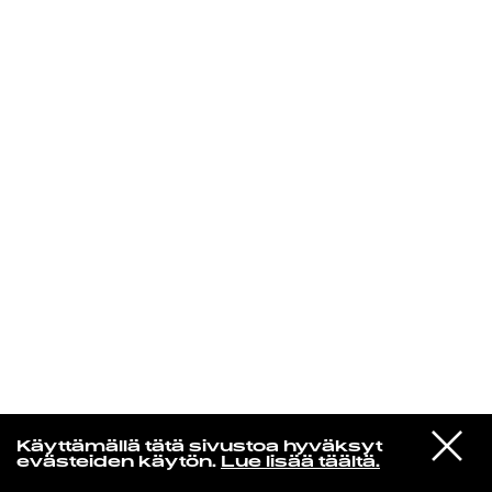
KIRJAUDU SISÄÄN
Aikakone
VIESTI
Mariya Takeuchi
Käyttämällä tätä sivustoa hyväksyt
STUDIOON
シェットランドに頬をうずめて
evästeiden käytön.
Lue lisää täältä.