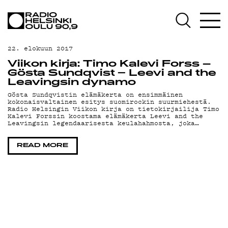
AJANKOHTAISTA
OHJELMAT
22. elokuun 2017
TEKIJÄT
Viikon kirja: Timo Kalevi Forss –
Gösta Sundqvist − Leevi and the
ON-DEMAND
Leavingsin dynamo
Gösta Sundqvistin elämäkerta on ensimmäinen
kokonaisvaltainen esitys suomirockin suurmiehestä.
PODCAST
Radio Helsingin Viikon kirja on tietokirjailija Timo
Kalevi Forssin koostama elämäkerta Leevi and the
Leavingsin legendaarisesta keulahahmosta, joka…
MAINOSTA
YHTEYSTIEDOT
READ MORE
G LIVELAB
YSTÄVÄKLUBI
TIETOSUOJA