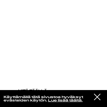
KIRJAUDU SISÄÄN
MITÄ TÄÄLLÄ
TAPAHTUU
VIESTI
Echo & the Bunnymen
Käyttämällä tätä sivustoa hyväksyt
STUDIOON
Do It Clean
evästeiden käytön.
Lue lisää täältä.