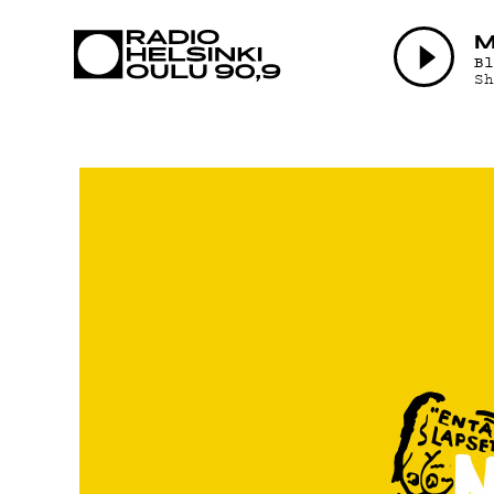
AJANKOHTAI
M
B
S
OHJELMAT
TEKIJÄT
ON-DEMAND
PODCAST
MAINOSTA