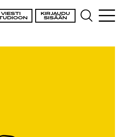
VIESTI
KIRJAUDU
TUDIOON
SISÄÄN