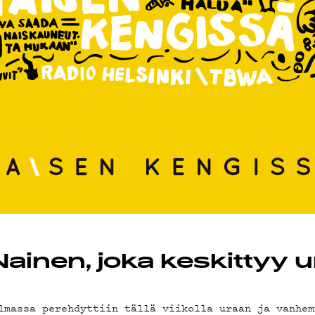
OT
Nainen, joka keskittyy
lmassa perehdyttiin tällä viikolla uraan ja vanhem