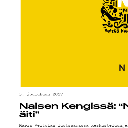
YHTEYSTIED
G LIVELAB
YSTÄVÄKLUBI
TIETOSUOJA
5. joulukuun 2017
Naisen Kengissä: “
äiti”
Maria Veitolan luotsaamassa keskusteluohje