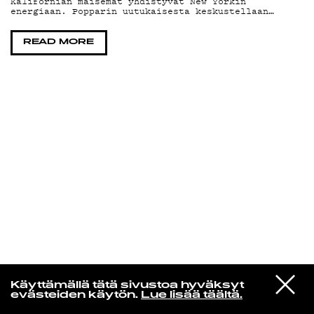
Kalifornian maisemat yhdistyvät New Yorkin
energiaan. Popparin uutukaisesta keskustellaan…
KIRJAUDU SISÄÄN
READ MORE
Yö­mu­siik­kia
VIESTI
Biba
Käyttämällä tätä sivustoa hyväksyt
STUDIOON
Night Is Like Magic (Lp Version)
evästeiden käytön.
Lue lisää täältä.