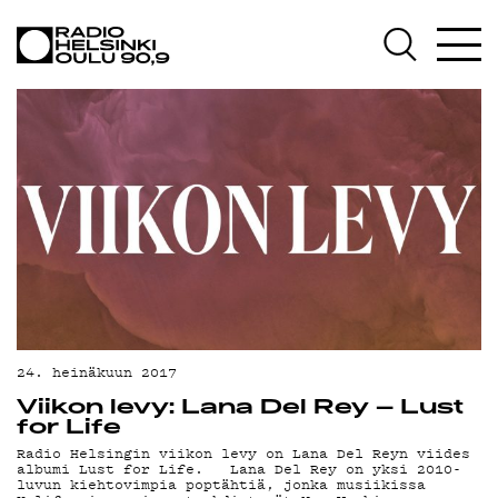
AJANKOHTAISTA
OHJELMAT
TEKIJÄT
ON-DEMAND
PODCAST
MAINOSTA
YHTEYSTIEDOT
G LIVELAB
24. heinäkuun 2017
Viikon levy: Lana Del Rey – Lust
YSTÄVÄKLUBI
for Life
Radio Helsingin viikon levy on Lana Del Reyn viides
TIETOSUOJA
albumi Lust for Life. Lana Del Rey on yksi 2010-
luvun kiehtovimpia poptähtiä, jonka musiikissa