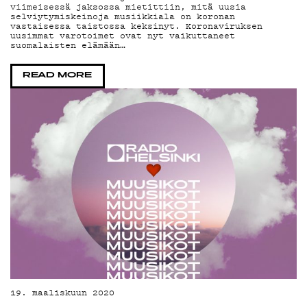
viimeisessä jaksossa mietittiin, mitä uusia
YSTÄVÄKLUBI
selviytymiskeinoja musiikkiala on koronan
vastaisessa taistossa keksinyt. Koronaviruksen
uusimmat varotoimet ovat nyt vaikuttaneet
suomalaisten elämään…
TIETOSUOJA
READ MORE
KIRJAUDU SISÄÄN
19. maaliskuun 2020