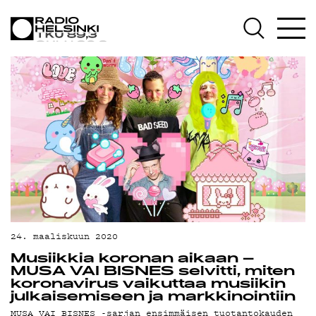
AJANKOHTAISTA
OHJELMAT
TEKIJÄT
ON-DEMAND
PODCAST
MAINOSTA
24. maaliskuun 2020
YHTEYSTIEDOT
Musiikkia koronan aikaan –
MUSA VAI BISNES selvitti, miten
koronavirus vaikuttaa musiikin
G LIVELAB
julkaisemiseen ja markkinointiin
MUSA VAI BISNES -sarjan ensimmäisen tuotantokauden