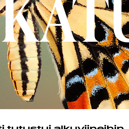
MAND
ST
STA