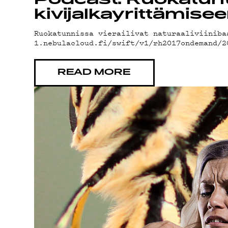
YHTEY
Podcast: Ruokatunti 
kivijalkayrittämise
Ruokatunnissa vierailivat naturaaliviiniba
G LIVE
1.nebulacloud.fi/swift/v1/rh2017ondemand/
READ MORE
YSTÄV
TIETO