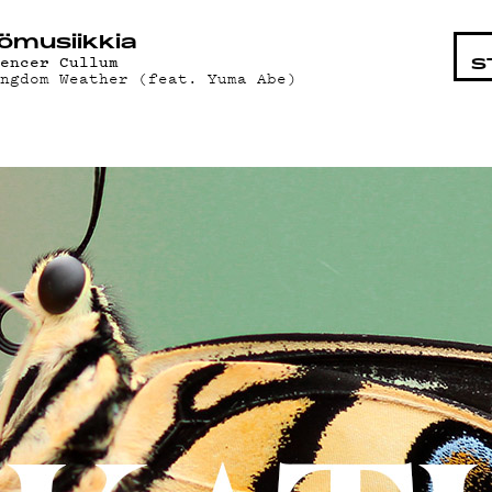
OHTAIST
ö­mu­siik­kia
pencer Cullum
S
ingdom Weather (feat. Yuma Abe)
MAT
ÄT