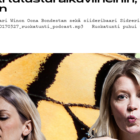
STIEDOT
tutustui alkuviineihin, 
en
ari Winon Oona Bondestam sekä siideribaari Sidreri
LAB
20170327_ruokatunti_podcast.mp3 Ruokatunti puhui 
ÄKLUBI
SUOJA