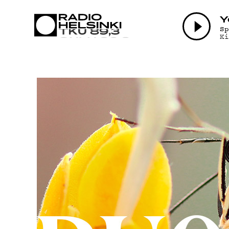
AJANK
Y
S
K
OHJEL
TEKIJ