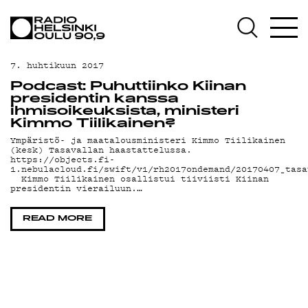
AJANKOHTAISTA
OHJELMAT
7. huhtikuun 2017
TEKIJÄT
Podcast: Puhuttiinko Kiinan
presidentin kanssa
ON-DEMAND
ihmisoikeuksista, ministeri
Kimmo Tiilikainen?
PODCAST
Ympäristö- ja maatalousministeri Kimmo Tiilikainen
(kesk) Tasavallan haastattelussa.
https://objects.fi-
MAINOSTA
1.nebulacloud.fi/swift/v1/rh2017ondemand/20170407_tasa
Kimmo Tiilikainen osallistui tiiviisti Kiinan
presidentin vierailuun.…
YHTEYSTIEDOT
READ MORE
G LIVELAB
YSTÄVÄKLUBI
TIETOSUOJA