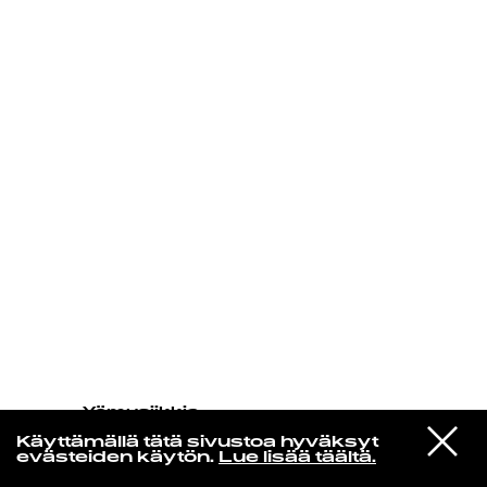
KIRJAUDU SISÄÄN
Yö­mu­siik­kia
Gil Scott-heron Reimagining By
VIESTI
Makaya Mccraven
Käyttämällä tätä sivustoa hyväksyt
STUDIOON
Im New Here
evästeiden käytön.
Lue lisää täältä.