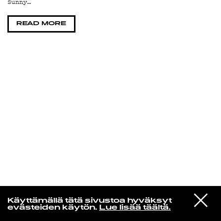
Sunny…
KIRJAUDU SISÄÄN
READ MORE
Yö­mu­siik­kia
VIESTI
Jaakko Eino Kalevi
Käyttämällä tätä sivustoa hyväksyt
STUDIOON
Palace In My Head
evästeiden käytön.
Lue lisää täältä.