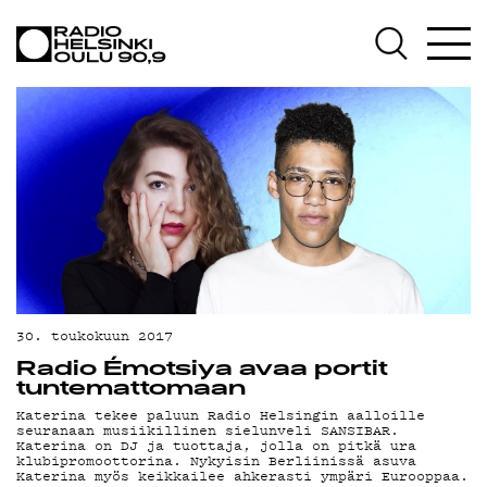
AJANKOHTAISTA
OHJELMAT
TEKIJÄT
ON-DEMAND
PODCAST
MAINOSTA
YHTEYSTIEDOT
30. toukokuun 2017
G LIVELAB
Radio Émotsiya avaa portit
tuntemattomaan
YSTÄVÄKLUBI
Katerina tekee paluun Radio Helsingin aalloille
seuranaan musiikillinen sielunveli SANSIBAR.
Katerina on DJ ja tuottaja, jolla on pitkä ura
TIETOSUOJA
klubipromoottorina. Nykyisin Berliinissä asuva
Katerina myös keikkailee ahkerasti ympäri Eurooppaa.