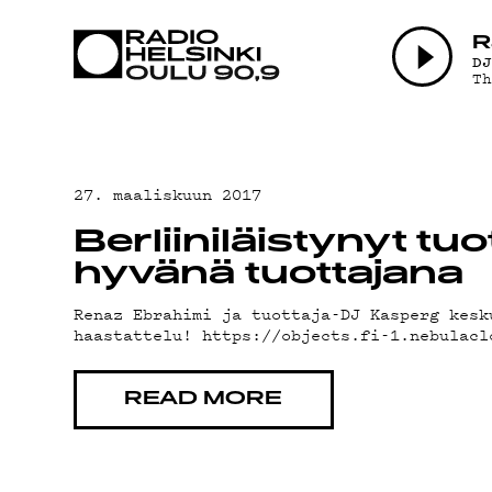
AJANKOHTAI
R
D
T
OHJELMAT
TEKIJÄT
27. maaliskuun 2017
Berliiniläistynyt tu
ON-DEMAND
hyvänä tuottajana
Renaz Ebrahimi ja tuottaja-DJ Kasperg kesk
haastattelu! https://objects.fi-1.nebulacl
PODCAST
READ MORE
MAINOSTA