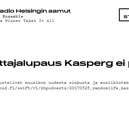
STA
adio Helsingin aamut
J Ensamble
S
he Winner Takes It All
ottajalupaus Kasperg ei
ustelivat muusikon uudesta sinkusta ja musiikintek
oud.fi/swift/v1/rhpodcasts/20170325_randomlife_kas