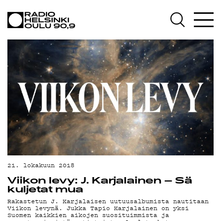
AJANKOHTAISTA
OHJELMAT
TEKIJÄT
ON-DEMAND
PODCAST
MAINOSTA
YHTEYSTIEDOT
G LIVELAB
21. lokakuun 2018
Viikon levy: J. Karjalainen – Sä
YSTÄVÄKLUBI
kuljetat mua
Rakastetun J. Karjalaisen uutuusalbumista nautitaan
TIETOSUOJA
Viikon levynä. Jukka Tapio Karjalainen on yksi
Suomen kaikkien aikojen suosituimmista ja