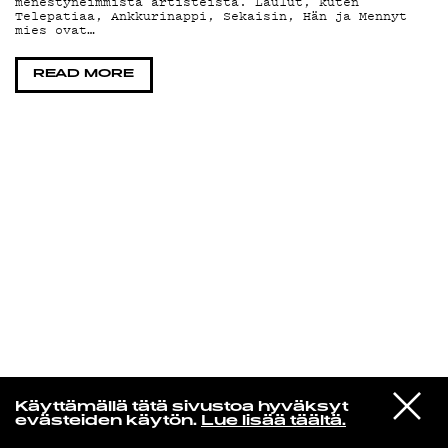
menestyneimmistä artisteista. Laulut, kuten
Telepatiaa, Ankkurinappi, Sekaisin, Hän ja Mennyt
mies ovat…
KIRJAUDU SISÄÄN
READ MORE
Yö­mu­siik­kia
VIESTI
Haim
Käyttämällä tätä sivustoa hyväksyt
STUDIOON
Something To Tell You
evästeiden käytön.
Lue lisää täältä.