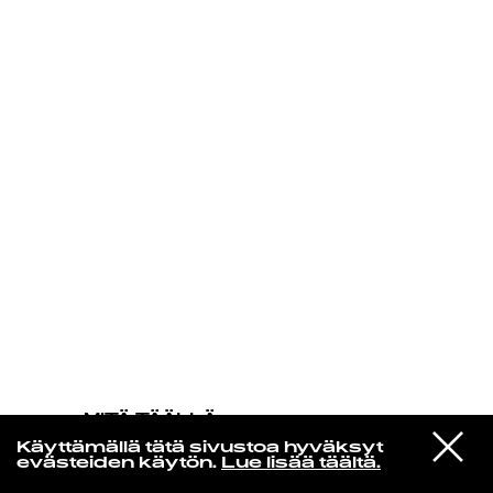
KIRJAUDU SISÄÄN
MITÄ TÄÄLLÄ
TAPAHTUU
VIESTI
Magdalena Bay
Käyttämällä tätä sivustoa hyväksyt
STUDIOON
Love Is Everywhere
evästeiden käytön.
Lue lisää täältä.