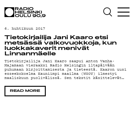
AJANKOHTAISTA
OHJELMAT
6. huhtikuun 2017
TEKIJÄT
Tietokirjailija Jani Kaaro etsi
metsässä valkovuokkoja, kun
ON-DEMAND
luokkakaverit menivät
Linnanmäelle
PODCAST
Tietokirjailija Jani Kaaro saapui Anton Vanha-
Majamaan vieraaksi Radio Helsingin iltapäivään
puhumaan kirjoittamisesta ja tieteestä. Kaaron uusi
MAINOSTA
esseekokoelma Kauniimpi maailma (WSOY) ilmestyi
maaliskuun puolivälissä. Sen tekstit käsittelevät…
YHTEYSTIEDOT
READ MORE
G LIVELAB
YSTÄVÄKLUBI
TIETOSUOJA