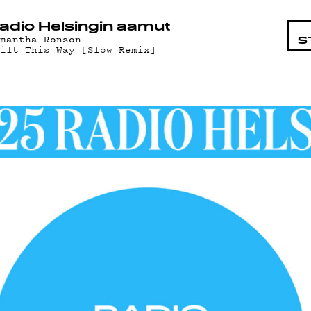
STA
adio Helsingin aamut
amantha Ronson
S
uilt This Way [Slow Remix]