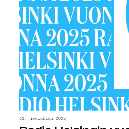
YHTEYSTIED
G LIVELAB
YSTÄVÄKLUBI
TIETOSUOJA
31. joulukuun 2025