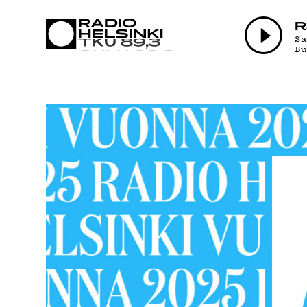
AJANKOHTAI
R
S
B
OHJELMAT
TEKIJÄT
ON-DEMAND
PODCAST
MAINOSTA