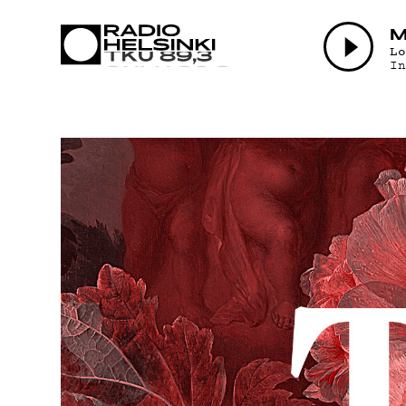
AJANK
M
L
I
OHJEL
TEKIJ