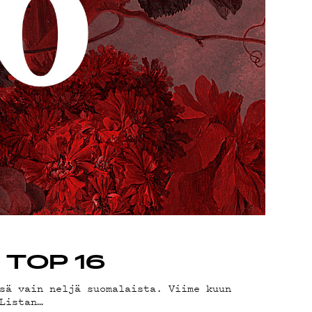
– TOP 16
sä vain neljä suomalaista. Viime kuun
Listan…