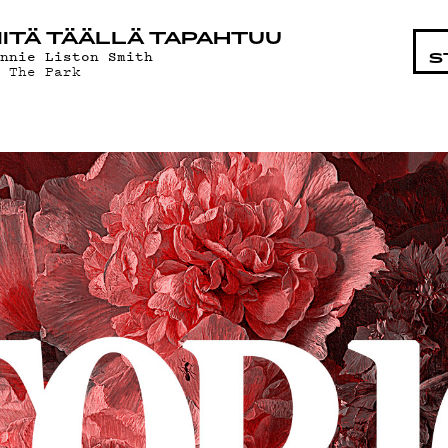
OHTAIST
ITÄ TÄÄLLÄ TAPAHTUU
onnie Liston Smith
S
n The Park
MAT
ÄT