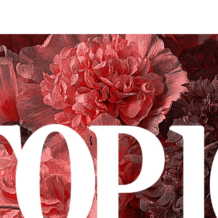
STIEDOT
LAB
ÄKLUBI
SUOJA