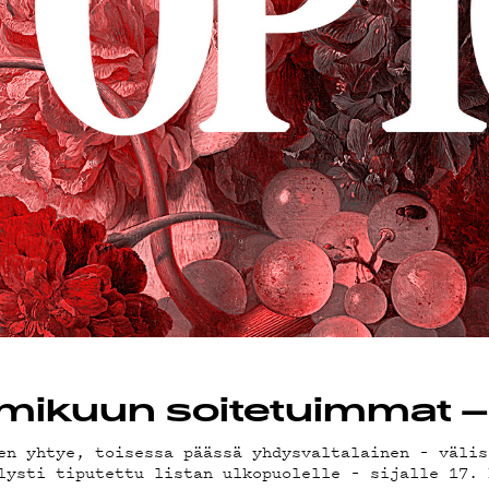
MAND
ST
STA
lmikuun soitetuimmat 
en yhtye, toisessa päässä yhdysvaltalainen – välis
lysti tiputettu listan ulkopuolelle – sijalle 17. 