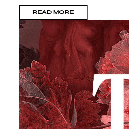
YHTEY
READ MORE
G LIVE
YSTÄV
TIETO