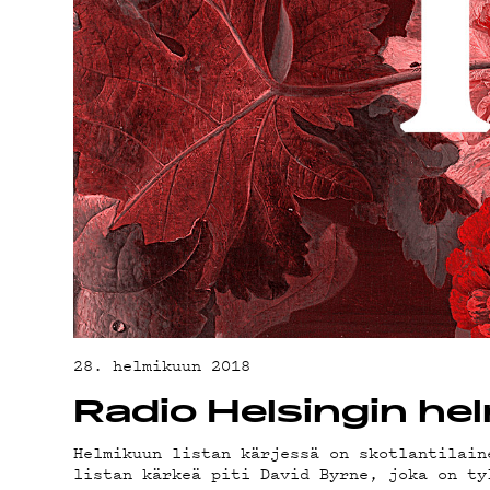
ON-DE
PODCA
MAINO
28. helmikuun 2018
Radio Helsingin he
Helmikuun listan kärjessä on skotlantilain
listan kärkeä piti David Byrne, joka on ty