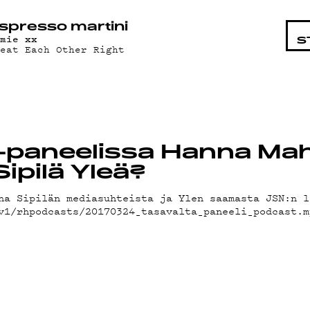
STA
spresso martini
amie xx
S
reat Each Other Right
-paneelissa Hanna Mah
Sipilä Yleä?
ha Sipilän mediasuhteista ja Ylen saamasta JSN:n l
/v1/rhpodcasts/20170324_tasavalta_paneeli_podcast