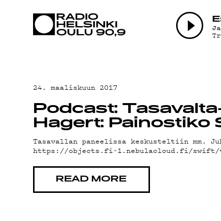
AJANKOHTAI
E
J
T
OHJELMAT
TEKIJÄT
24. maaliskuun 2017
Podcast: Tasavalta
ON-DEMAND
Hagert: Painostiko 
Tasavallan paneelissa keskusteltiin mm. Ju
https://objects.fi-1.nebulacloud.fi/swift
PODCAST
READ MORE
MAINOSTA