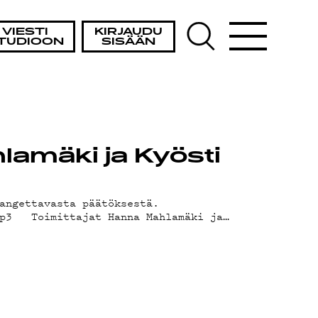
VIESTI
KIRJAUDU
TUDIOON
SISÄÄN
lamäki ja Kyösti
angettavasta päätöksestä.
.mp3 Toimittajat Hanna Mahlamäki ja…