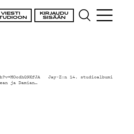
VIESTI
KIRJAUDU
TUDIOON
SISÄÄN
tch?v=MOcdhQ9KfJA Jay-Z:n 14. studioalbumi
ean ja Damian…