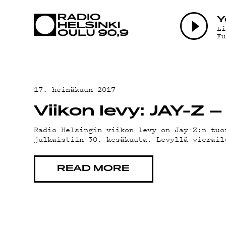
AJANKOHTAI
Y
L
F
OHJELMAT
TEKIJÄT
17. heinäkuun 2017
Viikon levy: JAY-Z –
ON-DEMAND
Radio Helsingin viikon levy on Jay-Z:n tu
julkaistiin 30. kesäkuuta. Levyllä vierail
PODCAST
READ MORE
MAINOSTA