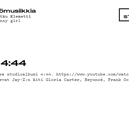
STA
ö­mu­siik­kia
itku Klemetti
S
unny girl
 4:44
ore studioalbumi 4:44. https://www.youtube.com/wa
evat Jay-Z:n äiti Gloria Carter, Beyoncé, Frank Oc