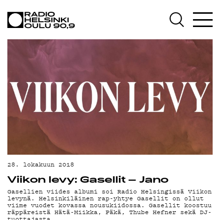
AJANKOHTAISTA
OHJELMAT
TEKIJÄT
ON-DEMAND
PODCAST
MAINOSTA
YHTEYSTIEDOT
G LIVELAB
28. lokakuun 2018
Viikon levy: Gasellit – Jano
YSTÄVÄKLUBI
Gasellien viides albumi soi Radio Helsingissä Viikon
levynä. Helsinkiläinen rap-yhtye Gasellit on ollut
TIETOSUOJA
viime vuodet kovassa nousukiidossa. Gasellit koostuu
räppäreistä Hätä-Miikka, Päkä, Thube Hefner sekä DJ-
tuottajasta…