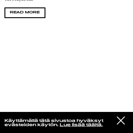
KIRJAUDU SISÄÄN
READ MORE
Yö­mu­siik­kia
VIESTI
Litku Klemetti
Käyttämällä tätä sivustoa hyväksyt
STUDIOON
Funny girl
evästeiden käytön.
Lue lisää täältä.