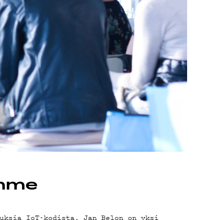
imme
uksia IoT-kodista. Jan Belon on yksi