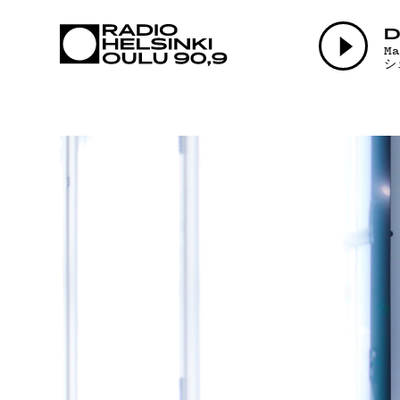
AJANKOHTAI
D
M
シ
OHJELMAT
TEKIJÄT
ON-DEMAND
PODCAST
MAINOSTA