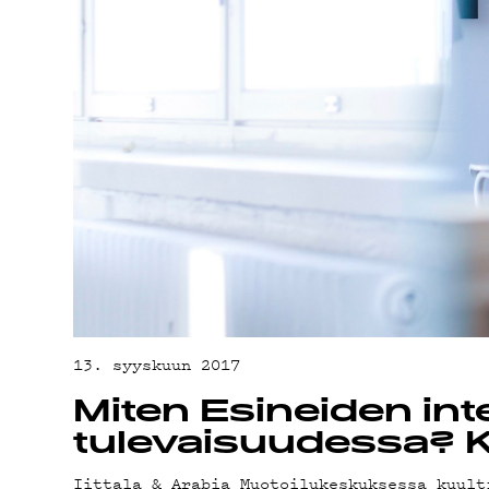
YHTEYSTIED
G LIVELAB
YSTÄVÄKLUBI
TIETOSUOJA
13. syyskuun 2017
Miten Esineiden in
tulevaisuudessa? K
Iittala & Arabia Muotoilukeskuksessa kuult