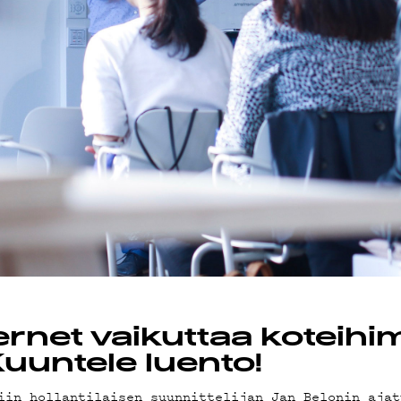
OT
ternet vaikuttaa koteih
uuntele luento!
iin hollantilaisen suunnittelijan Jan Belonin ajat